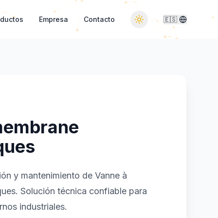
oductos
Empresa
Contacto
🇪🇸
membrane
ques
ción y mantenimiento de Vanne à
es. Solución técnica confiable para
nos industriales.