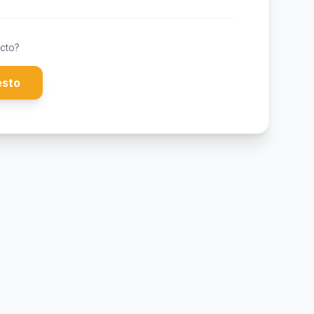
cto?
esto