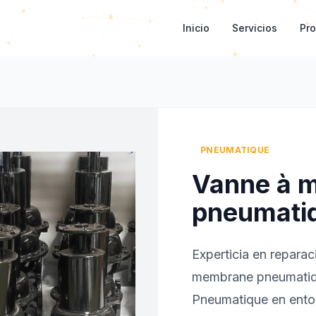
Inicio
Servicios
Pr
PNEUMATIQUE
Vanne à 
pneumati
Experticia en repara
membrane pneumatiqu
Pneumatique en entor